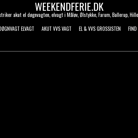
WEEKENDFERIE.DK
ktriker akut el døgnvagten, elvagt i Måløv, Ølstykke, Farum, Ballerup, Hill
 DØGNVAGT ELVAGT
AKUT VVS VAGT
EL & VVS GROSSISTEN
FIND