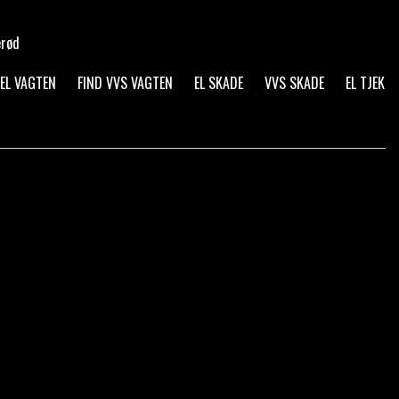
erød
 EL VAGTEN
FIND VVS VAGTEN
EL SKADE
VVS SKADE
EL TJEK