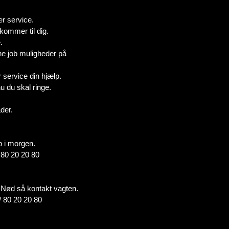
r service.
 kommer til dig.
.
ne job muligheder på
service din hjælp.
u du skal ringe.
der.
b i morgen.
/ 80 20 20 80
 i Nød så kontakt vagten.
/ 80 20 20 80