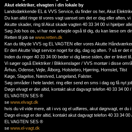
Akut elektriker, elvagten i din lokale by
Landsdækkende EL & VVS Service, du finder os her, Akut Elektrike
Du kan altid ringe til vores vagt uanset om det er dag eller aften, vi
Akutte skader, ring til Akut skade vagten 40 33 34 00 vi hjælper alle
Søg Job hos os, vi har nok arbejde også til dig, du kan læse om di
Retten til job se
www.retten.dk
Kan du tilbyde VVS og EL VAGTEN eller vores Akutte Håndværker 
Er den Akutte Vagt service noget for dig, dag og aften. ? så er det n
Inden du ringer 40 33 34 00 beder vi dig læse siden, der er linket til.
Vi søger også Elektriker / Blikkenslager / VVS montør i disse områ
Århus, Odense, Vejle, Ålborg, Holstebro, Hjørring, Hornslet, Tilst
Køge, Slagelse, Næstved, Langeland, Falster.
Søg områder i hele landet. ring eller send en sms i dag og få nyt jo
Døgn elvagt er der altid, kontakt akut dagvagt telefon 40 33 34 00 
EL VAGTEN SES ®
se
www.elvagt.dk
hvis du vil vide mere, alt i vvs og el udføres, akut døgnvagt, er du
Døgn el-vagt er der altid, kontakt akut dagvagt telefon 40 33 34 00 
EL VAGTEN SES ®
se
www.el-vagt.dk